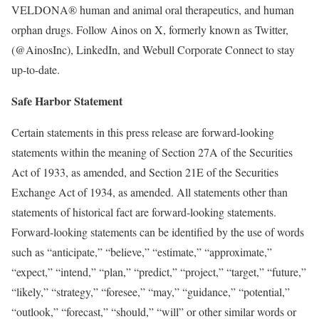
VELDONA® human and animal oral therapeutics, and human
orphan drugs. Follow Ainos on X, formerly known as Twitter,
(@AinosInc), LinkedIn, and Webull Corporate Connect to stay
up-to-date.
Safe Harbor Statement
Certain statements in this press release are forward-looking
statements within the meaning of Section 27A of the Securities
Act of 1933, as amended, and Section 21E of the Securities
Exchange Act of 1934, as amended. All statements other than
statements of historical fact are forward-looking statements.
Forward-looking statements can be identified by the use of words
such as “anticipate,” “believe,” “estimate,” “approximate,”
“expect,” “intend,” “plan,” “predict,” “project,” “target,” “future,”
“likely,” “strategy,” “foresee,” “may,” “guidance,” “potential,”
“outlook,” “forecast,” “should,” “will” or other similar words or